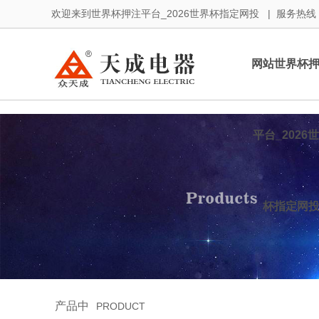
世界杯押注平台_2026世界杯指定网投
欢迎来到世界杯押注平台_2026世界杯指定网投 | 服务热线
网站世界杯
平台_2026
杯指定网
产品中
PRODUCT